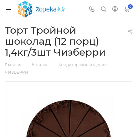
0
Торт Тройной
шоколад (12 порц)
1,4кг/3шт Чизберри
—
—
—
Главная
Каталог
Кондитерские изделия
ЧИЗБЕРРИ