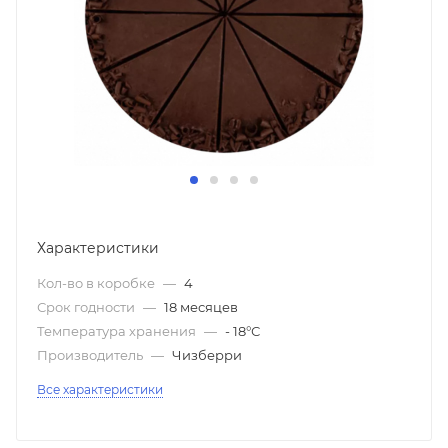
Характеристики
Кол-во в коробке
—
4
Срок годности
—
18 месяцев
Температура хранения
—
- 18°С
Производитель
—
Чизберри
Все характеристики