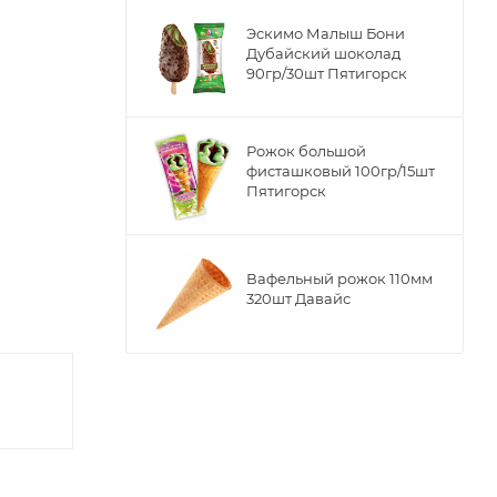
Эскимо Малыш Бони
Дубайский шоколад
90гр/30шт Пятигорск
Рожок большой
фисташковый 100гр/15шт
Пятигорск
Вафельный рожок 110мм
320шт Давайс