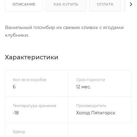
ОПИСАНИЕ
КАК КУПИТЬ
ОПЛАТА
Д
Ванильный пломбир из свежих сливок с ягодами
клубники.
Характеристики
Кол-во в коробке
Срок годности
6
12 мес.
Температура хранения
Производитель
-18
Холод Пятигорск
Бренд