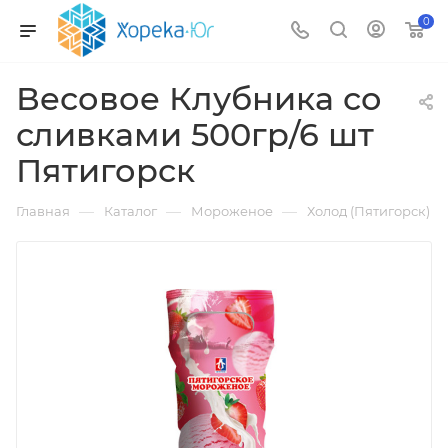
0
Весовое Клубника со
сливками 500гр/6 шт
Пятигорск
—
—
—
Главная
Каталог
Мороженое
Холод (Пятигорск)