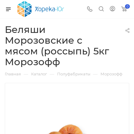
0
Беляши
Морозовские с
мясом (россыпь) 5кг
Морозофф
—
—
—
Главная
Каталог
Полуфабрикаты
Морозофф