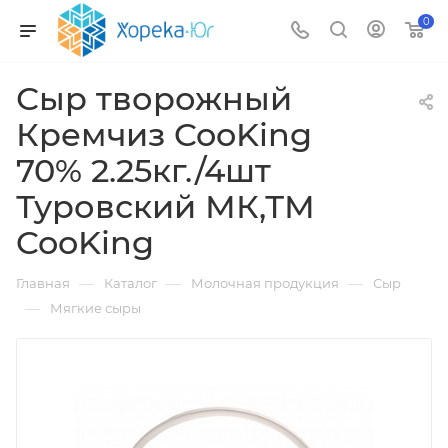
0
Сыр творожный
Кремчиз CooKing
70% 2.25кг./4шт
Туровский МК,ТМ
CooKing
—
—
—
Главная
Каталог
Молочная продукция
Сыр
—
Мягкие сыры