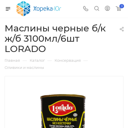
0
Маслины черные б/к
ж/б 3100мл/6шт
LORADO
—
—
—
Главная
Каталог
Консервация
Оливики и маслины