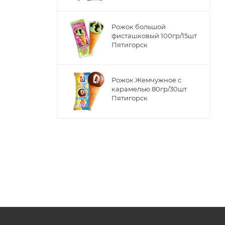
Рожок большой
фисташковый 100гр/15шт
Пятигорск
Рожок Жемчужное с
карамелью 80гр/30шт
Пятигорск