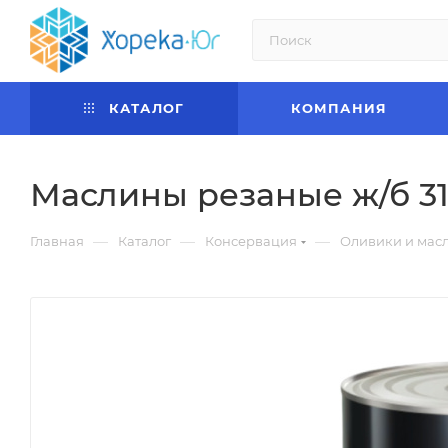
КАТАЛОГ
КОМПАНИЯ
Маслины резаные ж/б 
—
—
—
Главная
Каталог
Консервация
Оливики и мас