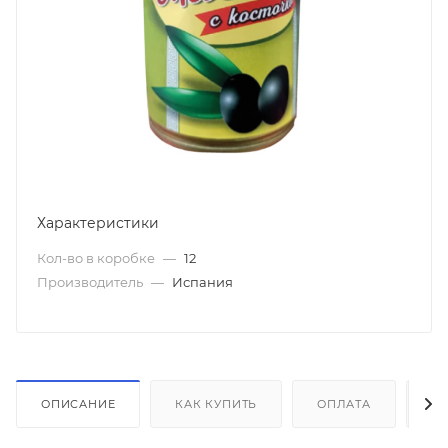
Характеристики
Кол-во в коробке
—
12
Производитель
—
Испания
ОПИСАНИЕ
КАК КУПИТЬ
ОПЛАТА
Д