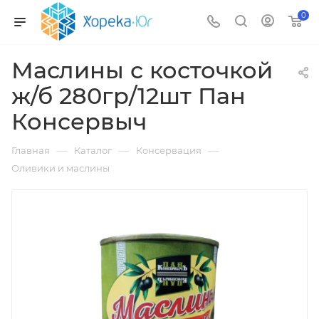
0
Маслины с косточкой
ж/б 280гр/12шт Пан
Консервыч
—
—
—
Главная
Каталог
Консервация
Оливики и маслины