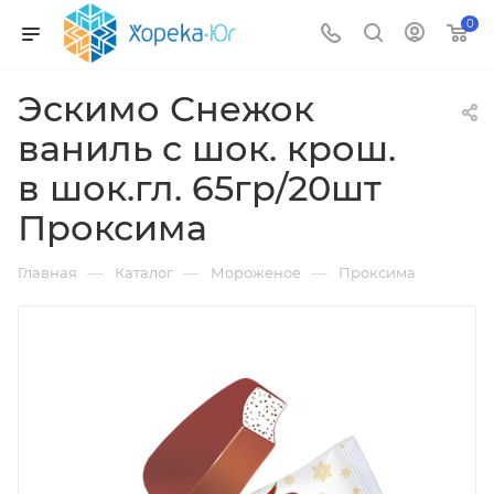
0
Эскимо Снежок
ваниль с шок. крош.
в шок.гл. 65гр/20шт
Проксима
—
—
—
Главная
Каталог
Мороженое
Проксима