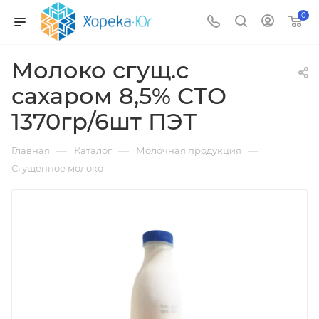
0
Молоко сгущ.с
сахаром 8,5% СТО
1370гр/6шт ПЭТ
—
—
—
Главная
Каталог
Молочная продукция
Сгущенное молоко