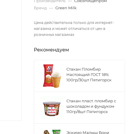
Производитель
—
Союзпищепром
Бренд
—
Green Milk
Цена действительна только для интернет-
магазина и может отличаться от цен в
розничных магазинах
Рекомендуем
Стакан Пломбир
Настоящий ГОСТ 18%
100гр/30шт Пятигорск
Стакан пласт. пломбир с
шоколадом и фундуком
110гр/8шт Пятигорск
Эскимо Малыш Бони