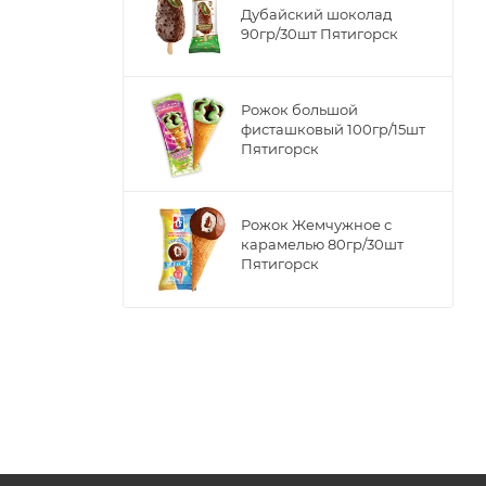
Дубайский шоколад
90гр/30шт Пятигорск
Рожок большой
фисташковый 100гр/15шт
Пятигорск
Рожок Жемчужное с
карамелью 80гр/30шт
Пятигорск