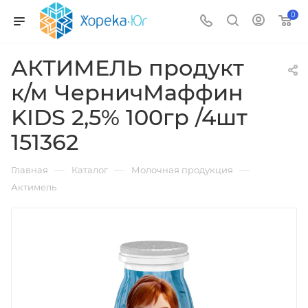
0
АКТИМЕЛЬ продукт
к/м ЧерничМаффин
KIDS 2,5% 100гр /4шт
151362
—
—
—
Главная
Каталог
Молочная продукция
Актимель