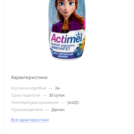
Характеристики
Кол-во в коробке
—
24
Срок годности
—
35 суток
Температура хранения
—
(4±2)С
Производитель
—
Данон
Все характеристики