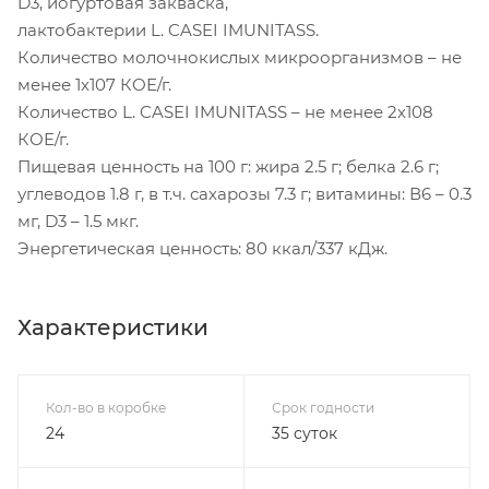
D3, йогуртовая закваска,
лактобактерии L. CASEI IMUNITASS.
Количество молочнокислых микроорганизмов – не
менее 1х107 КОЕ/г.
Количество L. CASEI IMUNITASS – не менее 2х108
КОЕ/г.
Пищевая ценность на 100 г: жира 2.5 г; белка 2.6 г;
углеводов 1.8 г, в т.ч. сахарозы 7.3 г; витамины: В6 – 0.3
мг, D3 – 1.5 мкг.
Энергетическая ценность: 80 ккал/337 кДж.
Характеристики
Кол-во в коробке
Срок годности
24
35 суток