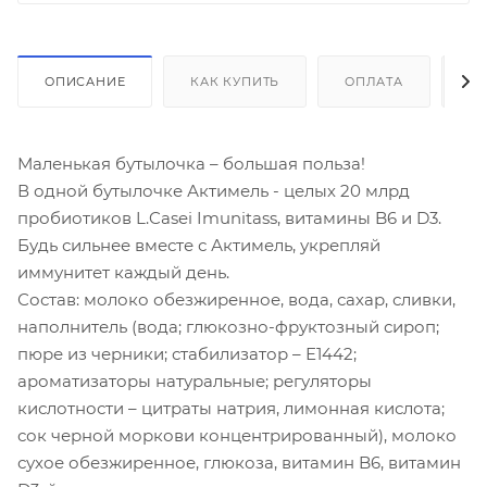
ОПИСАНИЕ
КАК КУПИТЬ
ОПЛАТА
Д
Маленькая бутылочка – большая польза!
В одной бутылочке Актимель - целых 20 млрд
пробиотиков L.Casei Imunitass, витамины B6 и D3.
Будь сильнее вместе с Актимель, укрепляй
иммунитет каждый день.
Состав: молоко обезжиренное, вода, сахар, сливки,
наполнитель (вода; глюкозно-фруктозный сироп;
пюре из черники; стабилизатор – Е1442;
ароматизаторы натуральные; регуляторы
кислотности – цитраты натрия, лимонная кислота;
сок черной моркови концентрированный), молоко
сухое обезжиренное, глюкоза, витамин B6, витамин