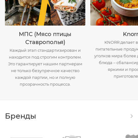
МПС (Мясо птицы
Knor
Ставрополья)
KNORR делает в
питательные продук
Каждый этап стандартизирован и
уголков мира более 
находится под строгим контролем.
блюда – сбаланси
Это гарантирует нашим партнерам
яркими и про
не только безупречное качество
приготовле
каждой партии, но и полную
прозрачность процесса.
Бренды