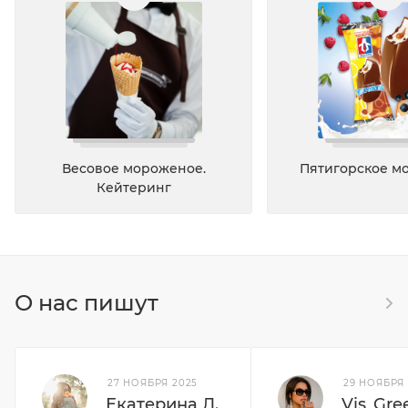
Весовое мороженое.
Пятигорское м
Кейтеринг
О нас пишут
27 НОЯБРЯ 2025
29 НОЯБРЯ 
Екатерина Л.
Vis_Gre