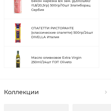
Бекон нарезка в/к зам. (д200/ш60/
т1,8/20,5гр) 500гр/10шт Златиборац
Сербия
СПАГЕТТИ РИСТОРАНТЕ
(классические спагетти) 500гр/24шт
DIVELLA Италия
Масло оливковое Extra Virgin
250ml/24шт ПЭТ Oliveto
Сыр Пармезан 45% голова ~ 7 кг вес.
Molfino Hnos S.A., La Paulina
Коллекции