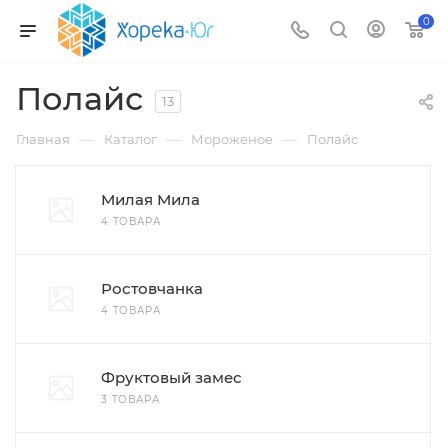
0
Полайс
13
—
—
—
Главная
Каталог
Мороженое
Полайс
Милая Мила
4 ТОВАРА
Ростовчанка
4 ТОВАРА
Фруктовый замес
3 ТОВАРА