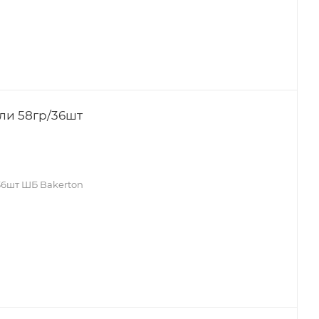
или 58гр/36шт
AROY-D
Простоквашино
Милушка
/36шт ШБ Bakerton
ПЕТМОЛ
Green Milk
Чудское озеро
Сгущенное молоко
Станичное
Hi
Vega Natura