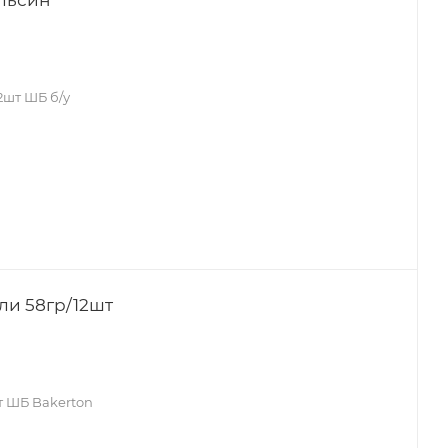
2шт ШБ б/у
ли 58гр/12шт
т ШБ Bakerton