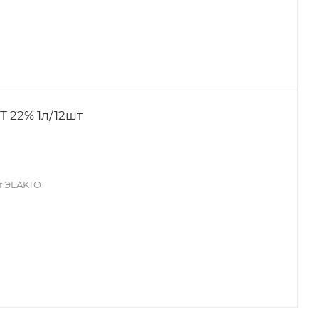
Т 22% 1л/12шт
AROY-D
Простоквашино
Милушка
т ЭLAKTO
ПЕТМОЛ
Green Milk
Чудское озеро
Сгущенное молоко
Станичное
Hi
Vega Natura