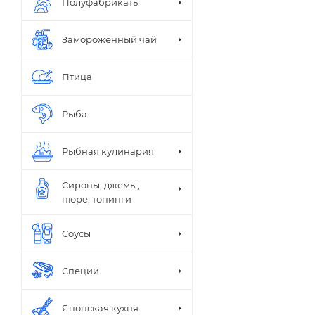
Полуфабрикаты
Замороженный чай
Птица
ПЕТМОЛ
Простокваш
Рыба
Солнышко К
Эlakto
Рыбная кулинария
Сиропы, джемы,
пюре, топинги
Соусы
В упаковке
Специи
Весовое
Японская кухня