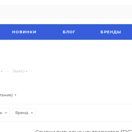
НОВИНКИ
БЛОГ
БРЕНДЫ
—
Эlakto
стание)
ь
Бренд
Сливки питьевые ультрапастер ГОСТ.