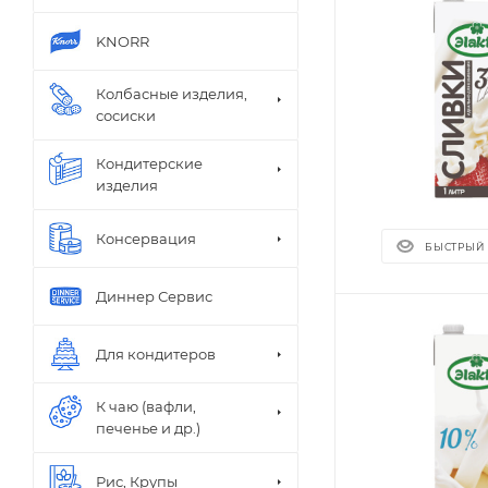
KNORR
Колбасные изделия,
сосиски
Кондитерские
изделия
Пирожные
Консервация
БЫСТРЫЙ
Диннер Сервис
Для кондитеров
К чаю (вафли,
печенье и др.)
Рис, Крупы