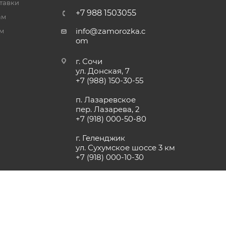
тавки
+7 988 1503055
ам
info@zamorozka.c
м
om
г. Сочи
ул. Донская, 7
+7 (988) 150-30-55
п. Лазаревское
пер. Лазарева, 2
+7 (918) 000-50-80
г. Геленджик
ул. Сухумское шоссе 3 км
+7 (918) 000-10-30
г. Анапа, поселок Пятихатки,
ул. Джеметинская, 2
+7 (918) 00-112-00