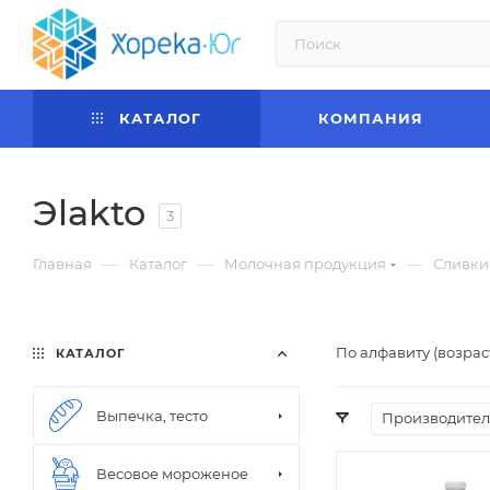
КАТАЛОГ
КОМПАНИЯ
Эlakto
3
—
—
—
Главная
Каталог
Молочная продукция
Сливки
По алфавиту (возра
КАТАЛОГ
Выпечка, тесто
Производител
Весовое мороженое