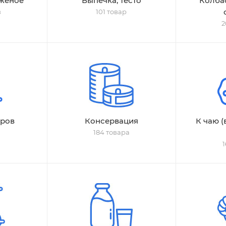
женое
Выпечка, тесто
Колба
в
101 товар
2
еров
Консервация
К чаю (
в
184 товара
1