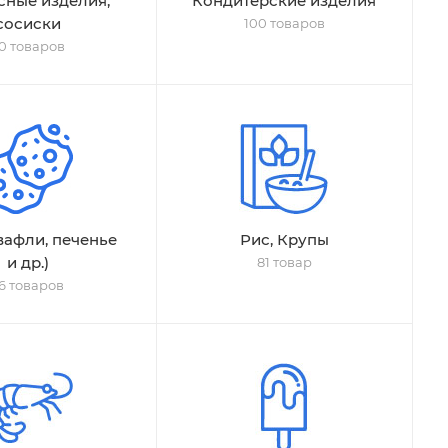
сные изделия,
Кондитерские изделия
сосиски
100 товаров
0 товаров
вафли, печенье
Рис, Крупы
и др.)
81 товар
6 товаров