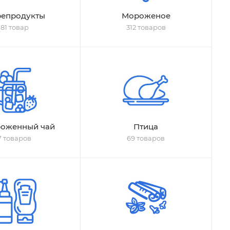
епродукты
Мороженое
81 товар
312 товаров
оженный чай
Птица
7 товаров
69 товаров