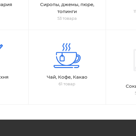
нария
Сиропы, джемы, пюре,
топинги
1
53 товара
ухня
Чай, Кофе, Какао
61 товар
Сок