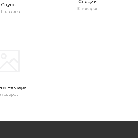
Специи
Соусы
10 товаров
11 товаров
и и нектары
5 товаров