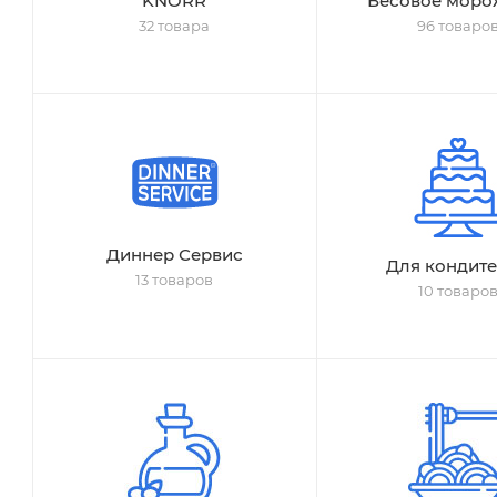
KNORR
Весовое моро
32 товара
96 товаро
Диннер Сервис
Для кондит
13 товаров
10 товаро