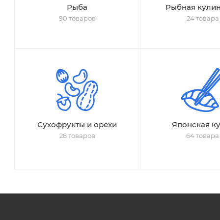
Рыба
Рыбная кули
90 товаров
24 товара
Сухофрукты и орехи
Японская к
28 товаров
64 товара