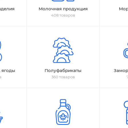
зделия
Молочная продукция
Мор
408 товаров
, ягоды
Полуфабрикаты
Замор
в
360 товаров