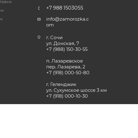
тавки
+7 988 1503055
ам
info@zamorozka.c
м
om
г. Сочи
ул. Донская, 7
+7 (988) 150-30-55
п. Лазаревское
пер. Лазарева, 2
+7 (918) 000-50-80
г. Геленджик
ул. Сухумское шоссе 3 км
+7 (918) 000-10-30
г. Анапа, поселок Пятихатки,
ул. Джеметинская, 2
+7 (918) 00-112-00