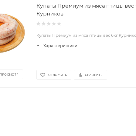
Купаты Премиум из мяса птицы вес 
Курников
Купаты Премиум из мяса птицы вес 6кг Курник
Милая Мила
Ростовчанка
ино
Характеристики
Фруктовый замес
убани
Чудики
 ПРОСМОТР
ОТЛОЖИТЬ
СРАВНИТЬ