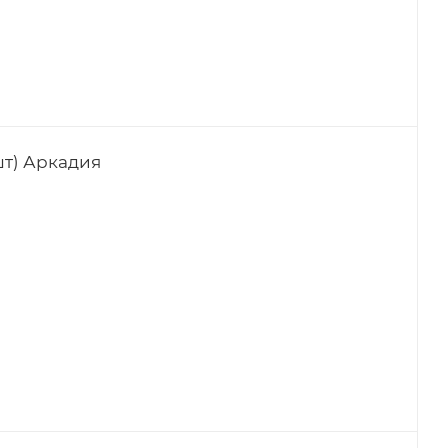
шт) Аркадия
AROY-D
Простоквашино
Милушка
ПЕТМОЛ
Green Milk
Чудское озеро
Сгущенное молоко
Станичное
Hi
Vega Natura