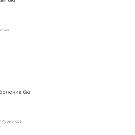
ников
болочке 6кг
г Курников