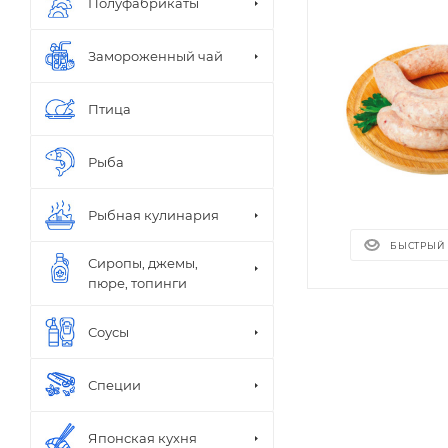
Полуфабрикаты
Замороженный чай
Птица
ПЕТМОЛ
Простокваш
Рыба
Солнышко К
Эlakto
Рыбная кулинария
БЫСТРЫЙ
Сиропы, джемы,
пюре, топинги
Соусы
В упаковке
Специи
Весовое
Японская кухня