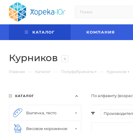
КАТАЛОГ
КОМПАНИЯ
Курников
4
—
—
—
Главная
Каталог
Полуфабрикаты
Курников
По алфавиту (возра
КАТАЛОГ
Выпечка, тесто
Производител
Весовое мороженое