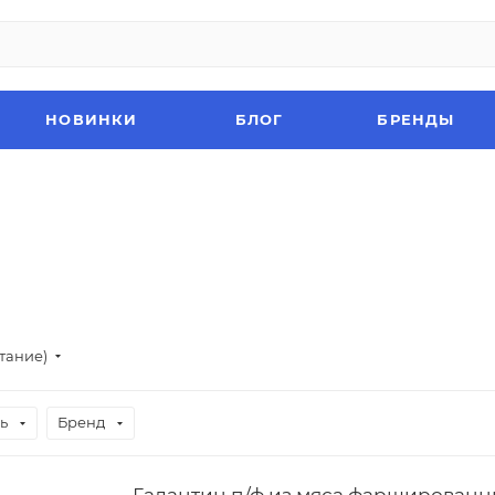
НОВИНКИ
БЛОГ
БРЕНДЫ
стание)
ь
Бренд
Галантин п/ф из мяса фаршированн