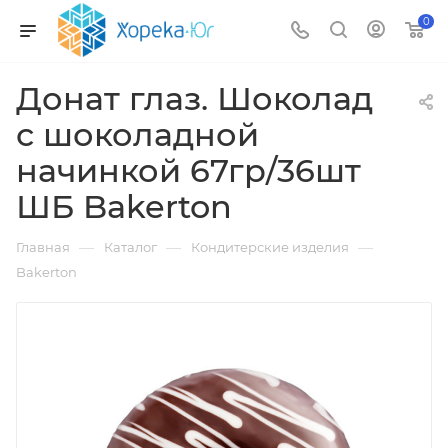
0
Донат глаз. Шоколад
с шоколадной
начинкой 67гр/36шт
ШБ Bakerton
—
—
—
Главная
Каталог
Кондитерские изделия
Bakerton