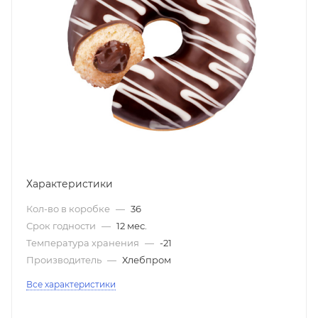
Характеристики
Кол-во в коробке
—
36
Срок годности
—
12 мес.
Температура хранения
—
-21
Производитель
—
Хлебпром
Все характеристики