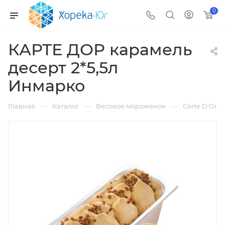
0
КАРТЕ ДОР карамель
десерт 2*5,5л
Инмарко
—
—
—
Главная
Каталог
Весовое мороженое
Carte D'Or