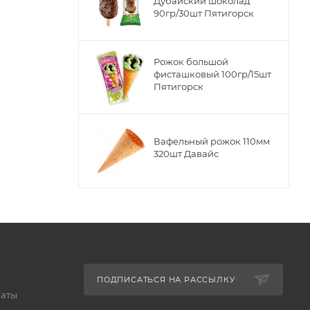
Дубайский шоколад
90гр/30шт Пятигорск
Рожок большой
фисташковый 100гр/15шт
Пятигорск
Вафельный рожок 110мм
320шт Давайс
ПОДПИСАТЬСЯ НА РАССЫЛКУ
латы