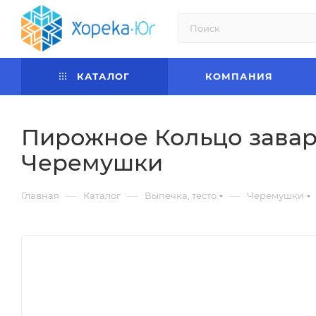
КАТАЛОГ
КОМПАНИЯ
Пирожное Кольцо завар
Черемушки
—
—
—
Главная
Каталог
Выпечка, тесто
Черемушки