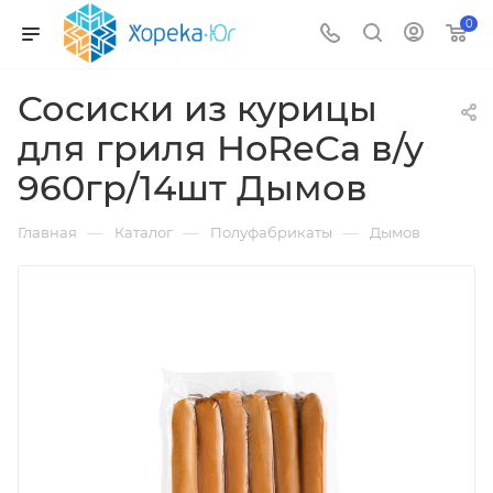
0
Сосиски из курицы
для гриля HoReCa в/у
960гр/14шт Дымов
—
—
—
Главная
Каталог
Полуфабрикаты
Дымов