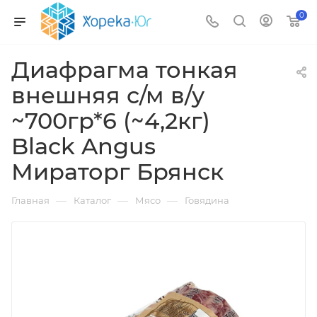
0
Диафрагма тонкая
внешняя с/м в/у
~700гр*6 (~4,2кг)
Black Angus
Мираторг Брянск
—
—
—
Главная
Каталог
Мясо
Говядина