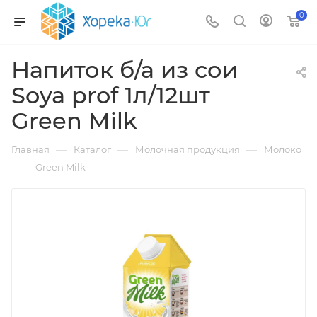
0
Напиток б/а из сои
Soya prof 1л/12шт
Green Milk
—
—
—
Главная
Каталог
Молочная продукция
Молоко
—
Green Milk