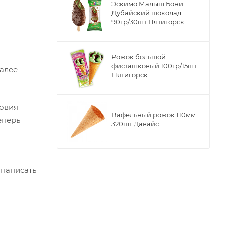
Эскимо Малыш Бони
Дубайский шоколад
90гр/30шт Пятигорск
Рожок большой
фисташковый 100гр/15шт
Далее
Пятигорск
ловия
Вафельный рожок 110мм
еперь
320шт Давайс
 написать