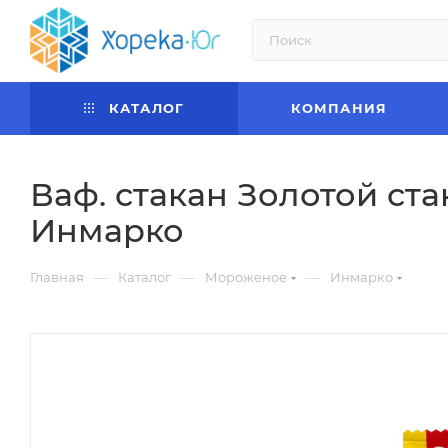
КАТАЛОГ
КОМПАНИЯ
Ваф. стакан Золотой ст
Инмарко
—
—
—
Главная
Каталог
Мороженое
Инмарко