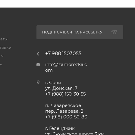
ПОДПИСАТЬСЯ НА РАССЫЛКУ
латы
тавки
+7 988 1503055
ам
info@zamorozka.c
м
om
г. Сочи
ул. Донская, 7
+7 (988) 150-30-55
п. Лазаревское
пер. Лазарева, 2
+7 (918) 000-50-80
г. Геленджик
ул. Сухумское шоссе 3 км