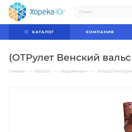
КАТАЛОГ
КОМПАНИЯ
(ОТРулет Венский вальс
—
—
—
Главная
Каталог
Мороженое
Холод (Пятигорск