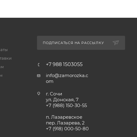
ПОДПИСАТЬСЯ НА РАССЫЛКУ
латы
тавки
+7 988 1503055
ам
info@zamorozka.c
м
om
г. Сочи
ул. Донская, 7
+7 (988) 150-30-55
п. Лазаревское
пер. Лазарева, 2
+7 (918) 000-50-80