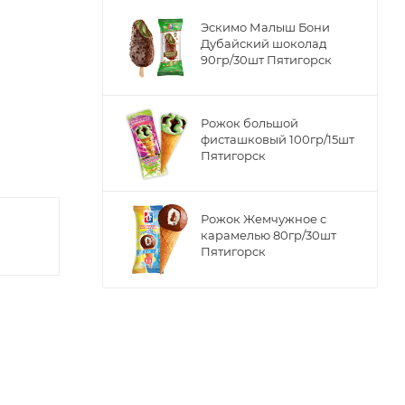
Эскимо Малыш Бони
Дубайский шоколад
90гр/30шт Пятигорск
Рожок большой
фисташковый 100гр/15шт
Пятигорск
Рожок Жемчужное с
карамелью 80гр/30шт
Пятигорск