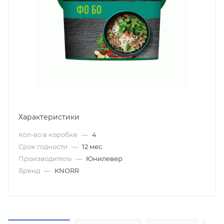
Характеристики
Кол-во в коробке
—
4
Срок годности
—
12 мес.
Производитель
—
Юнилевер
Бренд
—
KNORR