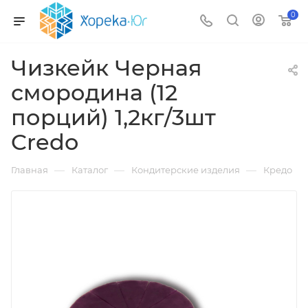
0
Чизкейк Черная
смородина (12
порций) 1,2кг/3шт
Credo
—
—
—
Главная
Каталог
Кондитерские изделия
Кредо