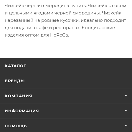
Чизкейк черная смородина купить. Чизкейк с соком
и цельными ягодами черной смородины. Чизкейк,
нарезанный на ровные кусочки, идеально подходит
для подачи в кафе и ресторанах. Кондитерские
изделия оптом для HoReCa.
КАТАЛОГ
БРЕНДЫ
КОМПАНИЯ
ИНФОРМАЦИЯ
ПОМОЩЬ