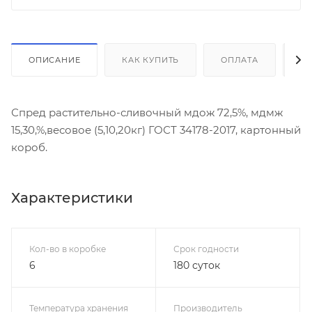
ОПИСАНИЕ
КАК КУПИТЬ
ОПЛАТА
Д
Спред растительно-сливочный мдож 72,5%, мдмж
15,30,%,весовое (5,10,20кг) ГОСТ 34178-2017, картонный
короб.
Характеристики
Кол-во в коробке
Срок годности
6
180 суток
Температура хранения
Производитель