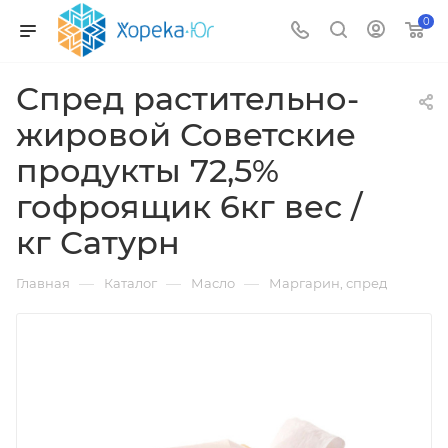
0
Спред растительно-
жировой Советские
продукты 72,5%
гофроящик 6кг вес /
кг Сатурн
—
—
—
Главная
Каталог
Масло
Маргарин, спред