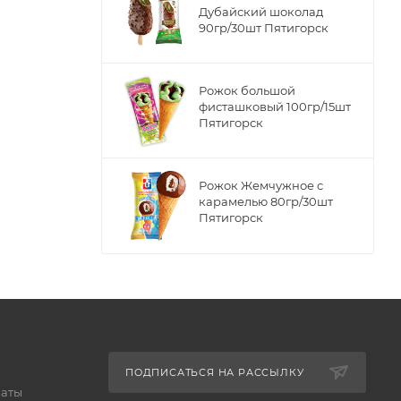
Дубайский шоколад
90гр/30шт Пятигорск
Рожок большой
фисташковый 100гр/15шт
Пятигорск
Рожок Жемчужное с
карамелью 80гр/30шт
Пятигорск
ПОДПИСАТЬСЯ НА РАССЫЛКУ
латы