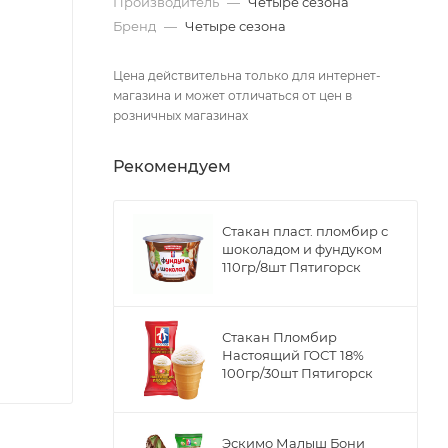
Производитель
—
Четыре сезона
Бренд
—
Четыре сезона
Цена действительна только для интернет-
магазина и может отличаться от цен в
розничных магазинах
Рекомендуем
Стакан пласт. пломбир с
шоколадом и фундуком
110гр/8шт Пятигорск
Стакан Пломбир
Настоящий ГОСТ 18%
100гр/30шт Пятигорск
Эскимо Малыш Бони