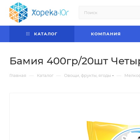
КАТАЛОГ
КОМПАНИЯ
Бамия 400гр/20шт Четы
—
—
—
Главная
Каталог
Овощи, фрукты, ягоды
Мелкоф