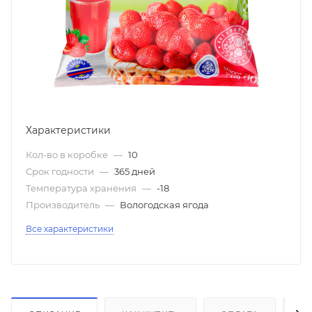
Характеристики
Кол-во в коробке
—
10
Срок годности
—
365 дней
Температура хранения
—
-18
Производитель
—
Вологодская ягода
Все характеристики