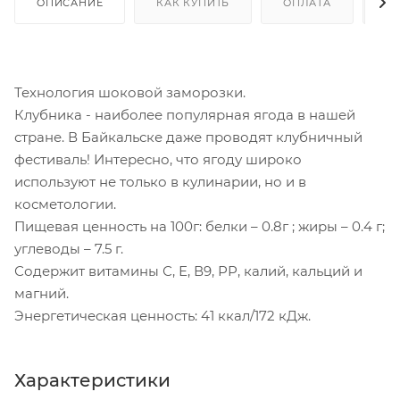
ОПИСАНИЕ
КАК КУПИТЬ
ОПЛАТА
Д
Технология шоковой заморозки.
Клубника - наиболее популярная ягода в нашей
стране. В Байкальске даже проводят клубничный
фестиваль! Интересно, что ягоду широко
используют не только в кулинарии, но и в
косметологии.
Пищевая ценность на 100г: белки – 0.8г ; жиры – 0.4 г;
углеводы – 7.5 г.
Содержит витамины С, Е, В9, РР, калий, кальций и
магний.
Энергетическая ценность: 41 ккал/172 кДж.
Характеристики