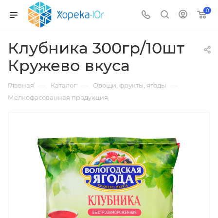
0
Клубника 300гр/10шт
Кружево вкуса
—
—
—
Главная
Каталог
Овощи, фрукты, ягоды
Мелкофасованная продукция