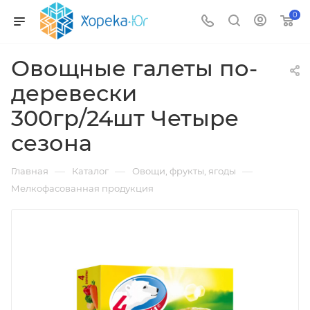
0
Овощные галеты по-
деревески
300гр/24шт Четыре
сезона
—
—
—
Главная
Каталог
Овощи, фрукты, ягоды
Мелкофасованная продукция