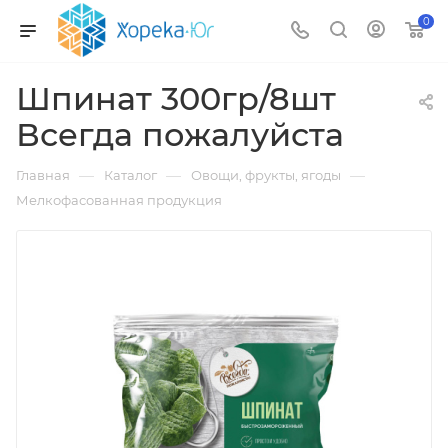
0
Шпинат 300гр/8шт
Всегда пожалуйста
—
—
—
Главная
Каталог
Овощи, фрукты, ягоды
Мелкофасованная продукция