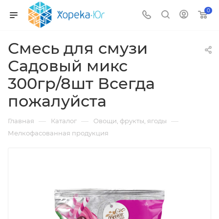
0
Смесь для смузи
Садовый микс
300гр/8шт Всегда
пожалуйста
—
—
—
Главная
Каталог
Овощи, фрукты, ягоды
Мелкофасованная продукция