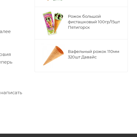
Рожок большой
фисташковый 100гр/15шт
Пятигорск
Далее
Вафельный рожок 110мм
ловия
320шт Давайс
еперь
 написать