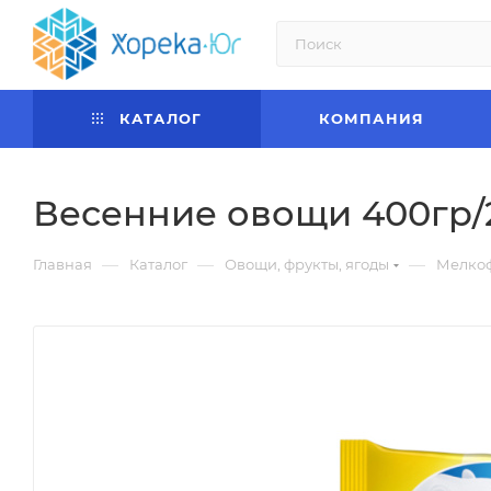
КАТАЛОГ
КОМПАНИЯ
Весенние овощи 400гр/
—
—
—
Главная
Каталог
Овощи, фрукты, ягоды
Мелкоф