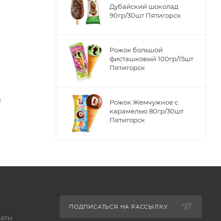
Дубайский шоколад
90гр/30шт Пятигорск
Рожок большой
фисташковый 100гр/15шт
Пятигорск
я
Рожок Жемчужное с
карамелью 80гр/30шт
Пятигорск
ПОДПИСАТЬСЯ НА РАССЫЛКУ
латы