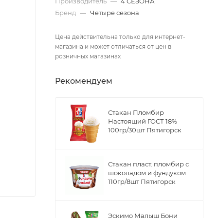
Производитель
—
4 СЕЗОНА
Бренд
—
Четыре сезона
Цена действительна только для интернет-
магазина и может отличаться от цен в
розничных магазинах
Рекомендуем
Стакан Пломбир
Настоящий ГОСТ 18%
100гр/30шт Пятигорск
Стакан пласт. пломбир с
шоколадом и фундуком
110гр/8шт Пятигорск
Эскимо Малыш Бони