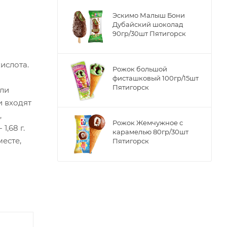
Эскимо Малыш Бони
Дубайский шоколад
90гр/30шт Пятигорск
ислота.
Рожок большой
фисташковый 100гр/15шт
Пятигорск
или
и входят
,
Рожок Жемчужное с
1,68 г.
карамелью 80гр/30шт
месте,
Пятигорск