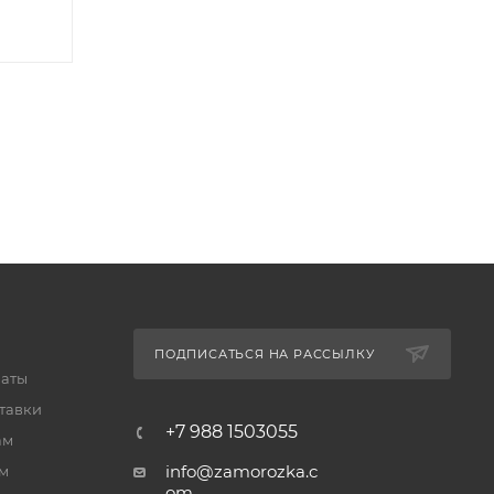
ПОДПИСАТЬСЯ НА РАССЫЛКУ
латы
тавки
+7 988 1503055
ам
info@zamorozka.c
м
om