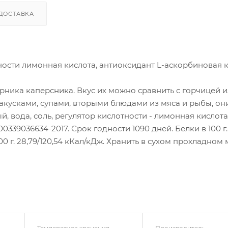
ДОСТАВКА
тности лимонная кислота, антиоксидант L-аскорбиновая к
рника каперсника. Вкус их можно сравнить с горчицей 
кусками, супами, вторыми блюдами из мяса и рыбы, он
ый, вода, соль, регулятор кислотности - лимонная кислота
0339036634-2017. Срок годности 1090 дней. Белки в 100 г.- 
ь в 100 г. 28,79/120,54 кКал/кДж. Хранить в сухом прохладном 