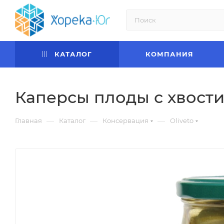
КАТАЛОГ
КОМПАНИЯ
Каперсы плоды с хвостик
—
—
—
Главная
Каталог
Консервация
Oliveto