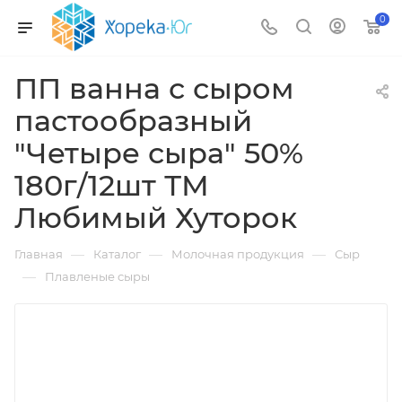
0
ПП ванна с сыром
пастообразный
"Четыре сыра" 50%
180г/12шт ТМ
Любимый Хуторок
—
—
—
Главная
Каталог
Молочная продукция
Сыр
—
Плавленые сыры