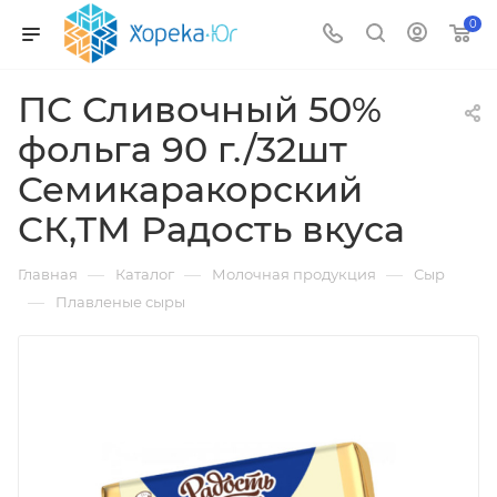
0
ПС Сливочный 50%
фольга 90 г./32шт
Семикаракорский
СК,ТМ Радость вкуса
—
—
—
Главная
Каталог
Молочная продукция
Сыр
—
Плавленые сыры