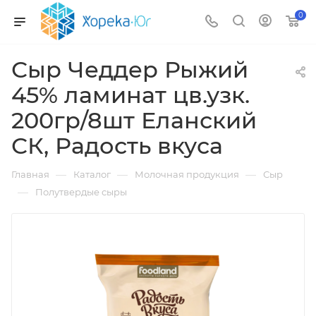
0
Сыр Чеддер Рыжий
45% ламинат цв.узк.
200гр/8шт Еланский
СК, Радость вкуса
—
—
—
Главная
Каталог
Молочная продукция
Сыр
—
Полутвердые сыры