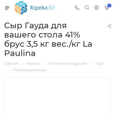
0
Сыр Гауда для
вашего стола 41%
брус 3,5 кг вес./кг La
Paulina
—
—
—
Главная
Каталог
Молочная продукция
Сыр
—
Полутвердые сыры