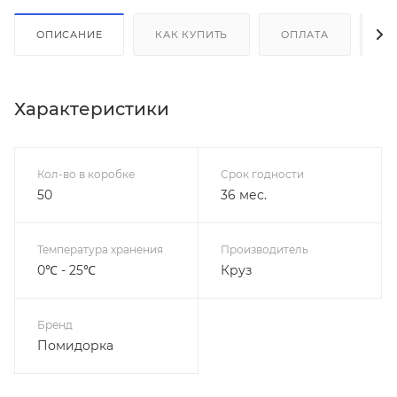
ОПИСАНИЕ
КАК КУПИТЬ
ОПЛАТА
Д
Характеристики
Кол-во в коробке
Срок годности
50
36 мес.
Температура хранения
Производитель
0℃ - 25℃
Круз
Бренд
Помидорка