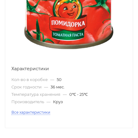
Характеристики
Кол-во в коробке
—
50
Срок годности
—
36 мес.
Температура хранения
—
0℃ - 25℃
Производитель
—
Круз
Все характеристики