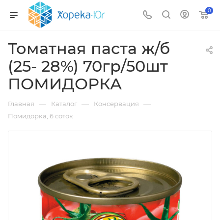
0
Томатная паста ж/б
(25- 28%) 70гр/50шт
ПОМИДОРКА
—
—
—
Главная
Каталог
Консервация
Помидорка, 6 соток