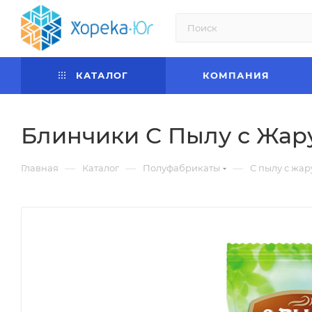
КАТАЛОГ
КОМПАНИЯ
Блинчики С Пылу с Жару
—
—
—
Главная
Каталог
Полуфабрикаты
С пылу с жар