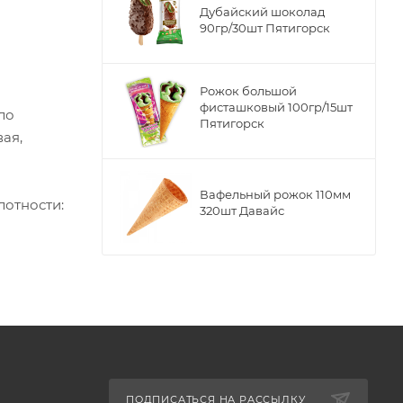
Дубайский шоколад
90гр/30шт Пятигорск
Рожок большой
фисташковый 100гр/15шт
ло
Пятигорск
ая,
Вафельный рожок 110мм
лотности:
320шт Давайс
ПОДПИСАТЬСЯ НА РАССЫЛКУ