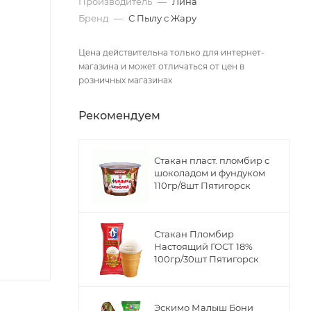
Производитель
—
Лина
Бренд
—
С Пылу с Жару
Цена действительна только для интернет-
магазина и может отличаться от цен в
розничных магазинах
Рекомендуем
Стакан пласт. пломбир с
шоколадом и фундуком
110гр/8шт Пятигорск
Стакан Пломбир
Настоящий ГОСТ 18%
100гр/30шт Пятигорск
Эскимо Малыш Бони