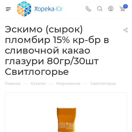
0
Эскимо (сырок)
пломбир 15% кр-бр в
сливочной какао
глазури 80гр/30шт
Свитлогорье
—
—
—
Главная
Каталог
Мороженое
Свитлогорье