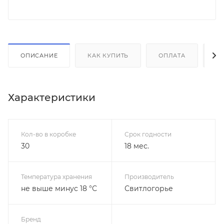
ОПИСАНИЕ
КАК КУПИТЬ
ОПЛАТА
Д
Характеристики
Кол-во в коробке
Срок годности
30
18 мес.
Температура хранения
Производитель
не выше минус 18 °С
Свитлогорье
Бренд