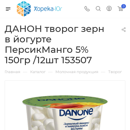
0
ДАНОН творог зерн
в йогурте
ПерсикМанго 5%
150гр /12шт 153507
—
—
—
Главная
Каталог
Молочная продукция
Творог