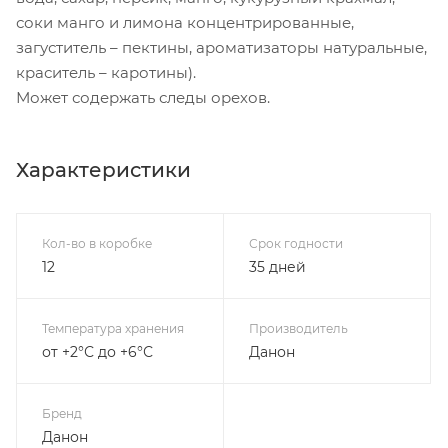
соки манго и лимона концентрированные,
загуститель – пектины, ароматизаторы натуральные,
краситель – каротины).
Может содержать следы орехов.
Характеристики
Кол-во в коробке
Срок годности
12
35 дней
Температура хранения
Производитель
от +2°С до +6°С
Данон
Бренд
Данон