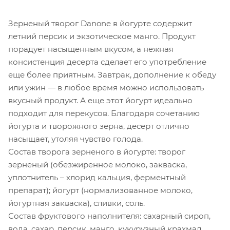
Зерненый творог Danone в йогурте содержит
летний персик и экзотическое манго. Продукт
порадует насыщенным вкусом, а нежная
консистенция десерта сделает его употребление
еще более приятным. Завтрак, дополнение к обеду
или ужин — в любое время можно использовать
вкусный продукт. А еще этот йогурт идеально
подходит для перекусов. Благодаря сочетанию
йогурта и творожного зерна, десерт отлично
насыщает, утоляя чувство голода.
Состав творога зерненого в йогурте: творог
зерненый (обезжиренное молоко, закваска,
уплотнитель – хлорид кальция, ферментный
препарат); йогурт (нормализованное молоко,
йогуртная закваска), сливки, соль.
Состав фруктового наполнителя: сахарный сироп,
вода, сахар, персик, манго, кукурузный крахмал,