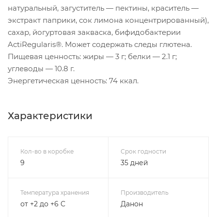
натуральный, загуститель — пектины, краситель —
экстракт паприки, сок лимона концентрированный),
сахар, йогуртовая закваска, бифидобактерии
ActiRegularis®. Может содержать следы глютена.
Пищевая ценность: жиры — 3 г; белки — 2.1 г;
углеводы — 10.8 г.
Энергетическая ценность: 74 ккал.
Характеристики
Кол-во в коробке
Срок годности
9
35 дней
Температура хранения
Производитель
от +2 до +6 C
Данон