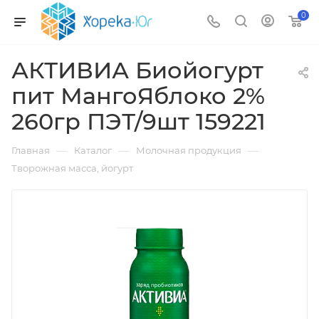
0
АКТИВИА Биойогурт
пит МангоЯблоко 2%
260гр ПЭТ/9шт 159221
—
—
—
Главная
Каталог
Молочная продукция
Творожная масса, йогурт