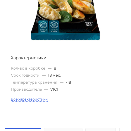
Характеристики
Кол-во в коробке
—
8
Срок годности
—
18 мес.
Температура хранения
—
-18
Производитель
—
VICI
Все характеристики