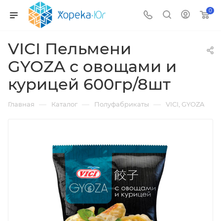
0
VICI Пельмени
GYOZA с овощами и
курицей 600гр/8шт
—
—
—
Главная
Каталог
Полуфабрикаты
VICI, GYOZA