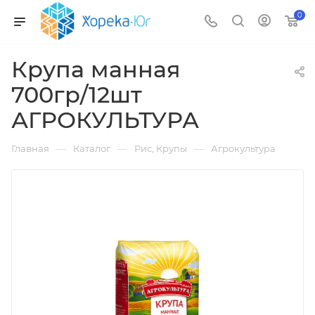
0
Крупа манная
700гр/12шт
АГРОКУЛЬТУРА
—
—
—
Главная
Каталог
Рис, Крупы
Агрокультура