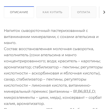
ОПИСАНИЕ
КАК КУПИТЬ
ОПЛАТА
Д
Напиток сывороточный пастеризованный с
витаминамии минералами, с соками апельсина и
манго.
Состав: восстановленная молочная сыворотка,
наполнитель (соки апельсина и манго
концентрированного; вода; краситель – каротины;
ароматизатор; стабилизатор – пектины; регуляторы
кислотности – аскорбиновая и яблочная кислоты),
сахар, стабилизатор – пектины, регуляторы
кислотности – лимонная кислота, витаминно-
минеральный премикс (витамины – B1,B6,B3,E,D;
микроэлементы – цинк, медь), консервант – сорбат
калия, ароматизатор.