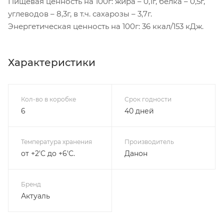
Пищевая ценность на 100г: жира – 0,1г, белка – 0,5г,
углеводов – 8,3г, в т.ч. сахарозы – 3,7г.
Энергетическая ценность на 100г: 36 ккал/153 кДж.
Характеристики
Кол-во в коробке
Срок годности
6
40 дней
Температура хранения
Производитель
от +2'C до +6'C.
Данон
Бренд
Актуаль