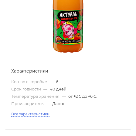
Характеристики
Кол-во в коробке
—
6
Срок годности
—
40 дней
Температура хранения
—
от +2'C до +6'C.
Производитель
—
Данон
Все характеристики