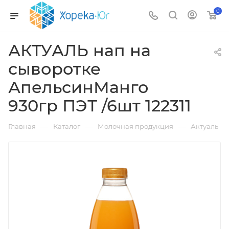
0
АКТУАЛЬ нап на
сыворотке
АпельсинМанго
930гр ПЭТ /6шт 122311
—
—
—
Главная
Каталог
Молочная продукция
Актуаль