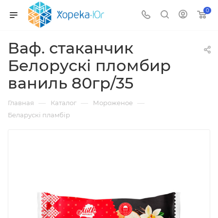
0
Ваф. стаканчик
Белорускi пломбир
ваниль 80гр/35
—
—
—
Главная
Каталог
Мороженое
Беларускi пламбiр